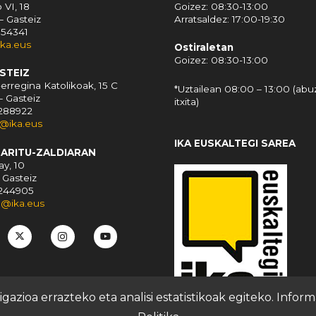
 VI, 18
Goizez: 08:30-13:00
– Gasteiz
Arratsaldez: 17:00-19:30
154341
ika.eus
Ostiraletan
Goizez: 08:30-13:00
ASTEIZ
erregina Katolikoak, 15 C
*Uztailean 08:00 – 13:00 (abu
– Gasteiz
itxita)
5288922
z@ika.eus
IKA EUSKALTEGI SAREA
MARITU-ZALDIARAN
y, 10
 Gasteiz
5244905
u@ika.eus
azioa errazteko eta analisi estatistikoak egiteko. Info