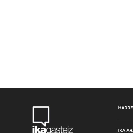
HARR
IKA A