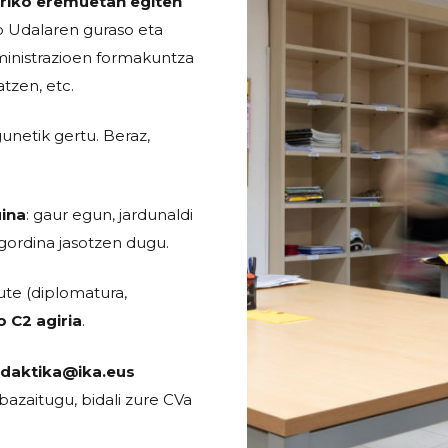
ariko eremuetan egiten
ko Udalaren guraso eta
inistrazioen formakuntza
tzen, etc.
gunetik gertu. Beraz,
uina
: gaur egun, jardunaldi
gordina jasotzen dugu.
te (diplomatura,
 C2 agiria
.
idaktika@ika.eus
azaitugu, bidali zure CVa