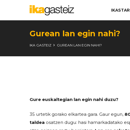
IKASTA
Gurean lan egin nahi?
IKA GASTEIZ
GUREAN LAN EGIN NAHI?
Gure euskaltegian lan egin nahi duzu?
35 urtetik gorako elkartea gara. Gaur egun,
80
taldea
osatzen dugu: hasi hamarkadatako esp