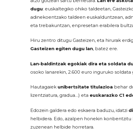
atzo goizean sartu berrietara.
Lan ere askot
dugu
: euskaltegiko ohiko taldeetan, Gasteiz
adinekoentzako taldeen euskalduntzean, adm
eta trebakuntzan, enpresetan erabilera bultza
Hiru zentro ditugu Gasteizen, eta hirurak erdi
Gasteizen egiten dugu lan
, batez ere.
Lan-baldintzak egokiak dira eta soldata d
osoko lanarekin, 2.600 euro inguruko soldata 
Hautagaiek
unibertsitate titulazioa
behar du
lizentziatura, gradua…) eta
euskarazko C1 edo
Edozein galdera edo eskaera baduzu, idatzi
d
helbidera. Edo, azalpen honekin konbentzitu b
zuzenean helbide horretara.