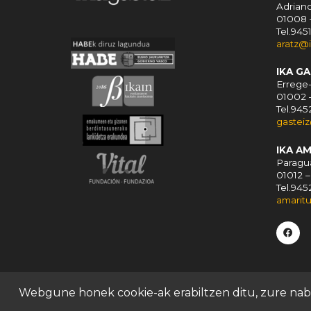
Adriano
01008 
Tel.945
aratz@
IKA G
Errege-
01002 
Tel.94
gastei
IKA A
Paragua
01012 –
Tel.94
amarit
Webgune honek cookie-ak erabiltzen ditu, zure nabig