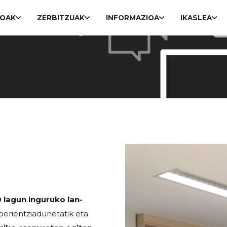
ROAK
ZERBITZUAK
INFORMAZIOA
IKASLEA
 lagun inguruko lan-
erientziadunetatik eta