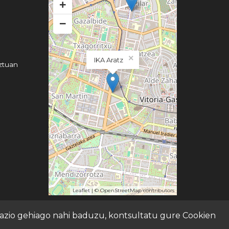
+
−
×
IKA Aratz
ztuan
Leaflet
| ©
OpenStreetMap
contributors
rmazio gehiago nahi baduzu, kontsultatu gure
Cookien