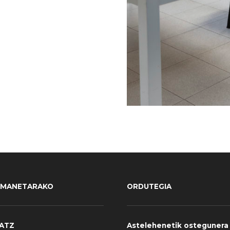
EMANETARAKO
ORDUTEGIA
RATZ
Astelehenetik ostegunera