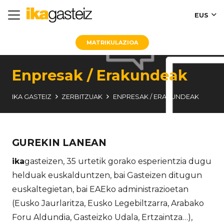
EUS
MATRIKULAZIOA
Enpresak / Erakundeak
IKA GASTEIZ
ZERBITZUAK
ENPRESAK / ERAKUNDEAK
GUREKIN LANEAN
ika
gasteizen, 35 urtetik gorako esperientzia dugu
helduak euskalduntzen, bai Gasteizen ditugun
euskaltegietan, bai EAEko administrazioetan
(Eusko Jaurlaritza, Eusko Legebiltzarra, Arabako
Foru Aldundia, Gasteizko Udala, Ertzaintza…),