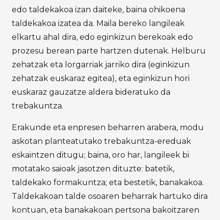
edo taldekakoa izan daiteke, baina ohikoena
taldekakoa izatea da. Maila bereko langileak
elkartu ahal dira, edo eginkizun berekoak edo
prozesu berean parte hartzen dutenak. Helburu
zehatzak eta lorgarriak jarriko dira (eginkizun
zehatzak euskaraz egitea), eta eginkizun hori
euskaraz gauzatze aldera bideratuko da
trebakuntza.
Erakunde eta enpresen beharren arabera, modu
askotan planteatutako trebakuntza-ereduak
eskaintzen ditugu; baina, oro har, langileek bi
motatako saioak jasotzen dituzte: batetik,
taldekako formakuntza; eta bestetik, banakakoa.
Taldekakoan talde osoaren beharrak hartuko dira
kontuan, eta banakakoan pertsona bakoitzaren