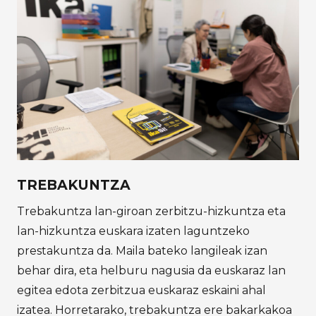
TREBAKUNTZA
Trebakuntza lan-giroan zerbitzu-hizkuntza eta
lan-hizkuntza euskara izaten laguntzeko
prestakuntza da. Maila bateko langileak izan
behar dira, eta helburu nagusia da euskaraz lan
egitea edota zerbitzua euskaraz eskaini ahal
izatea. Horretarako, trebakuntza ere bakarkakoa