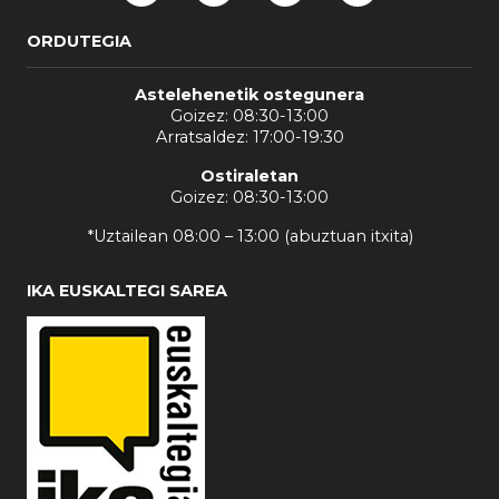
ORDUTEGIA
Astelehenetik ostegunera
Goizez: 08:30-13:00
Arratsaldez: 17:00-19:30
Ostiraletan
Goizez: 08:30-13:00
*Uztailean 08:00 – 13:00 (abuztuan itxita)
IKA EUSKALTEGI SAREA