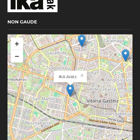
NON GAUDE
+
−
×
IKA Aratz