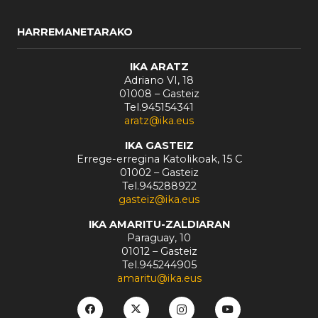
HARREMANETARAKO
IKA ARATZ
Adriano VI, 18
01008 – Gasteiz
Tel.945154341
aratz@ika.eus
IKA GASTEIZ
Errege-erregina Katolikoak, 15 C
01002 – Gasteiz
Tel.945288922
gasteiz@ika.eus
IKA AMARITU-ZALDIARAN
Paraguay, 10
01012 – Gasteiz
Tel.945244905
amaritu@ika.eus