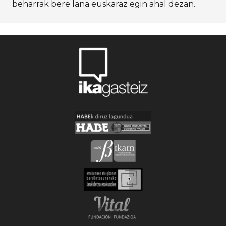
beharrak bere lana euskaraz egin ahal dezan.