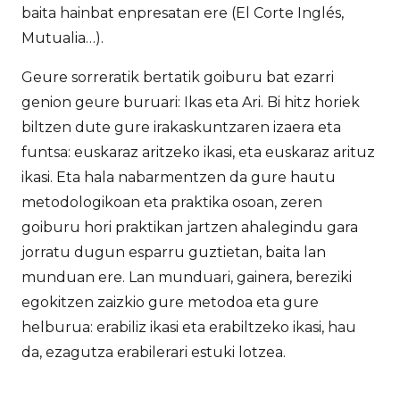
baita hainbat enpresatan ere (El Corte Inglés,
Mutualia…).
Geure sorreratik bertatik goiburu bat ezarri
genion geure buruari: Ikas eta Ari. Bi hitz horiek
biltzen dute gure irakaskuntzaren izaera eta
funtsa: euskaraz aritzeko ikasi, eta euskaraz arituz
ikasi. Eta hala nabarmentzen da gure hautu
metodologikoan eta praktika osoan, zeren
goiburu hori praktikan jartzen ahalegindu gara
jorratu dugun esparru guztietan, baita lan
munduan ere. Lan munduari, gainera, bereziki
egokitzen zaizkio gure metodoa eta gure
helburua: erabiliz ikasi eta erabiltzeko ikasi, hau
da, ezagutza erabilerari estuki lotzea.