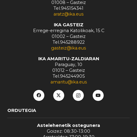
01008 – Gasteiz
Tel.945154341
aratz@ika.eus
IKA GASTEIZ
Errege-erregina Katolikoak, 15 C
01002 – Gasteiz
Tel.945288922
gasteiz@ika.eus
IKA AMARITU-ZALDIARAN
Paraguay, 10
01012 – Gasteiz
Tel.945244905
amaritu@ika.eus
ORDUTEGIA
Astelehenetik ostegunera
Goizez: 08:30-13:00