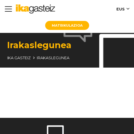
EUS
MATRIKULAZIOA
Irakaslegunea
IKA GASTEIZ
IRAKASLEGUNEA
MOODLE
POSTA
ESTRANET
IKASGAUR