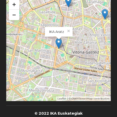
+
−
×
IKA Aratz
Leaflet
| ©
OpenStreetMap
contributors
© 2022 IKA Euskategiak