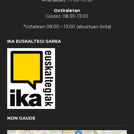
Arratsaldez: 17:00-19:30
Ostiraletan
Goizez: 08:30-13:00
*Uztailean 08:00 – 13:00 (abuztuan itxita)
IKA EUSKALTEGI SAREA
NON GAUDE