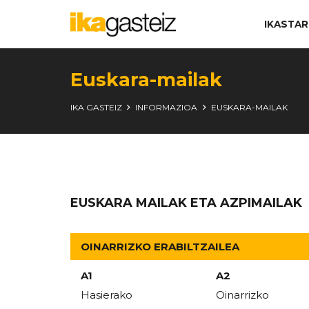
IKASTA
Euskara-mailak
IKA GASTEIZ
INFORMAZIOA
EUSKARA-MAILAK
EUSKARA MAILAK ETA AZPIMAILAK
OINARRIZKO ERABILTZAILEA
A1
A2
Hasierako
Oinarrizko