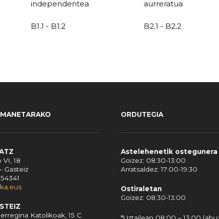
independentea
aurreratua
B1.1 - B1.2
B2.1 - B2.2
EMANETARAKO
ORDUTEGIA
RATZ
Astelehenetik ostegunera
 VI, 18
Goizez: 08:30-13:00
– Gasteiz
Arratsaldez: 17:00-19:30
154341
ika.eus
Ostiraletan
Goizez: 08:30-13:00
ASTEIZ
erregina Katolikoak, 15 C
*Uztailean 08:00 – 13:00 (abu