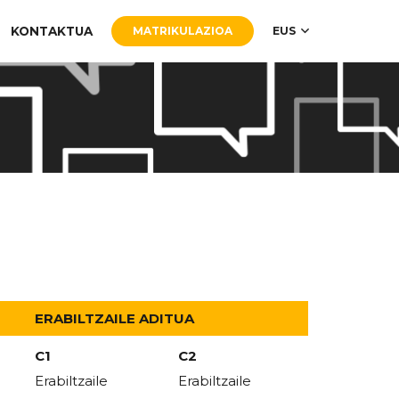
KONTAKTUA
MATRIKULAZIOA
EUS
ERABILTZAILE ADITUA
C1
C2
Erabiltzaile
Erabiltzaile