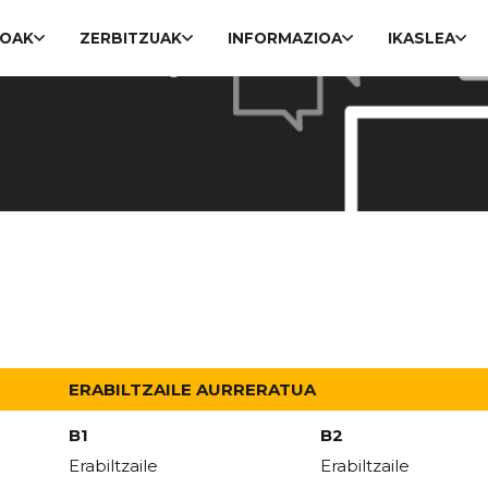
ROAK
ZERBITZUAK
INFORMAZIOA
IKASLEA
ERABILTZAILE AURRERATUA
B1
B2
Erabiltzaile
Erabiltzaile