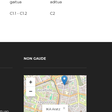
gaitua
aditua
C1.1 - C1.2
C2
NON GAUDE
+
−
×
IKA Aratz
ztuan