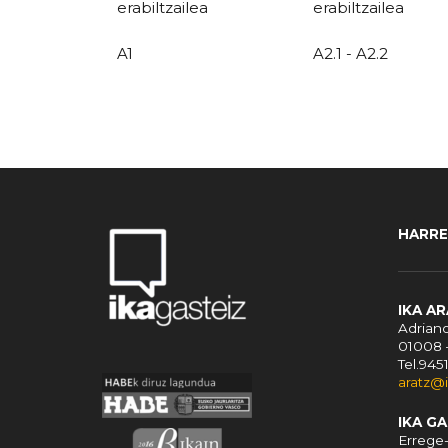
erabiltzailea
erabiltzailea
A1
A2.1 - A2.2
HARR
IKA A
Adriano
01008 
Tel.945
aratz@
IKA G
Errege-