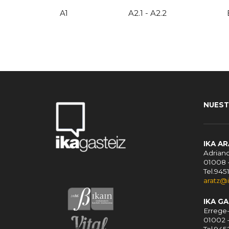
A1
A2.1 - A2.2
NUEST
IKA A
Adriano
01008 
Tel.945
aratz@
IKA G
Errege-
01002 
Tel.94