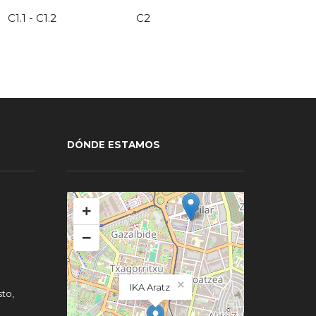
C1.1 - C1.2
C2
DÓNDE ESTAMOS
+
−
×
IKA Aratz
to,