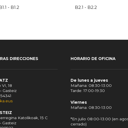
B1.1 - B1.2
B2.1 - B2.2
RAS DIRECCIONES
HORARIO DE OFICINA
RATZ
De lunes a jueves
 VI, 18
Mañana: 08:30-13:00
– Gasteiz
Tarde: 17:00-19:30
154341
ika.eus
Viernes
Mañana: 08:30-13:00
ASTEIZ
erregina Katolikoak, 15 C
*En julio 08:00-13:00 (en agos
– Gasteiz
cerrado)
5288922