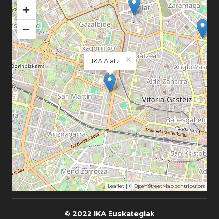
+
−
×
IKA Aratz
Leaflet
| ©
OpenStreetMap
contributors
© 2022 IKA Euskategiak