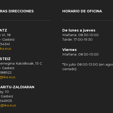
RAS DIRECCIONES
HORARIO DE OFICINA
RATZ
De lunes a jueves
 VI, 18
Mañana: 08:30-13:00
– Gasteiz
Tarde: 17:00-19:30
154341
ika.eus
Viernes
Mañana: 08:30-13:00
ASTEIZ
erregina Katolikoak, 15 C
*En julio 08:00-13:00 (en agos
– Gasteiz
cerrado)
5288922
z@ika.eus
MARITU-ZALDIARAN
y, 10
 Gasteiz
5244905
u@ika.eus