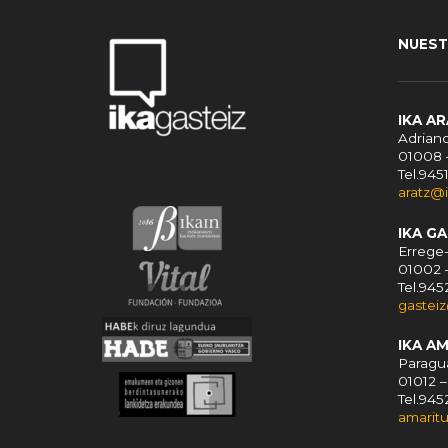
NUEST
IKA A
Adriano
01008 
Tel.945
aratz@
IKA G
Errege-
01002 
Tel.94
gastei
IKA A
Paragua
01012 –
Tel.94
amarit