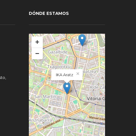
DÓNDE ESTAMOS
+
−
×
IKA Aratz
to,