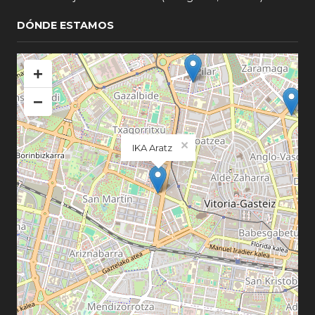
DÓNDE ESTAMOS
+
−
×
IKA Aratz