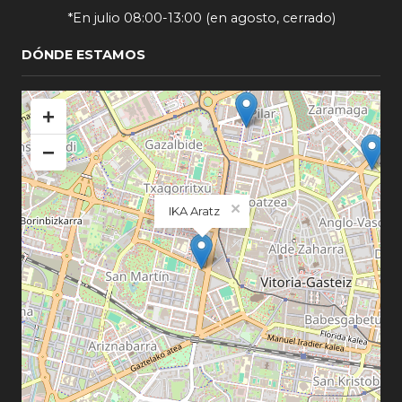
*En julio 08:00-13:00 (en agosto, cerrado)
DÓNDE ESTAMOS
+
−
×
IKA Aratz