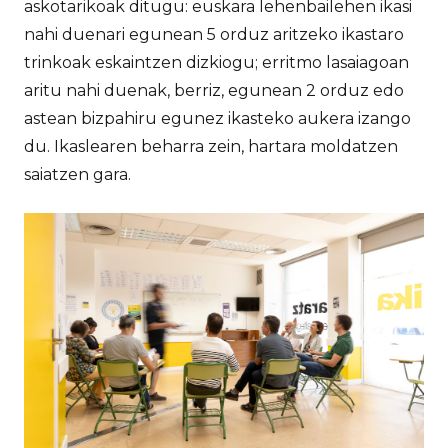
askotarikoak ditugu: euskara lehenbailehen ikasi
nahi duenari egunean 5 orduz aritzeko ikastaro
trinkoak eskaintzen dizkiogu; erritmo lasaiagoan
aritu nahi duenak, berriz, egunean 2 orduz edo
astean bizpahiru egunez ikasteko aukera izango
du. Ikaslearen beharra zein, hartara moldatzen
saiatzen gara.