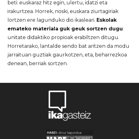
beti: euskaraz hitz egin, ulertu, idatzi eta
irakurtzea. Horrek, noski, euskara ziurtagiriak
lortzen ere lagunduko dio ikasleari.
Eskolak
emateko materiala
guk geuk sortzen dugu
:
unitate didaktiko propioak erabiltzen ditugu.
Horretarako, lantalde sendo bat aritzen da modu
jarraituan guztiak gaurkotzen, eta, beharrezkoa
denean, berriak sortzen.