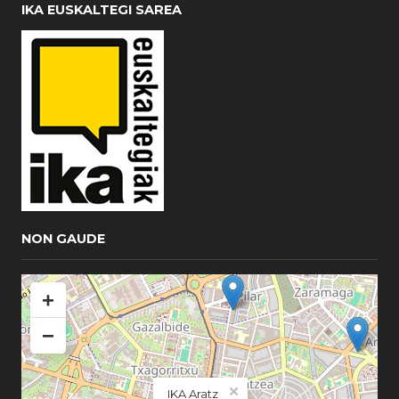
IKA EUSKALTEGI SAREA
NON GAUDE
+
−
×
IKA Aratz