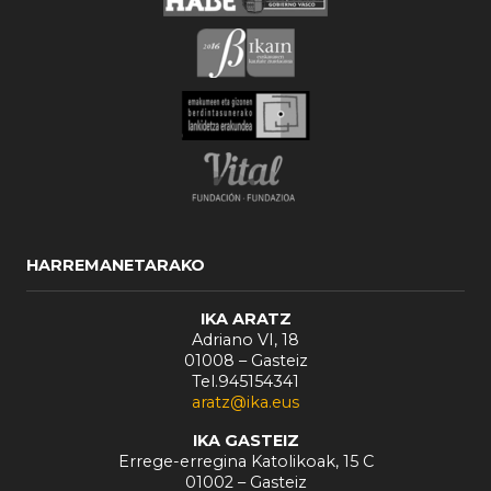
HARREMANETARAKO
IKA ARATZ
Adriano VI, 18
01008 – Gasteiz
Tel.945154341
aratz@ika.eus
IKA GASTEIZ
Errege-erregina Katolikoak, 15 C
01002 – Gasteiz