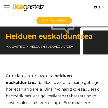
EUS
MATRIKULAZIOA
Helduen euskalduntzea
IKA GASTEIZ
HELDUEN EUSKALDUNTZEA
Gure lan-jardun nagusia
helduen
euskalduntzea
da. Badira 35 urte baino gehiago
horretan ari garela. Oinarri-oinarrizko ezaguerak
hartzetik hasi, eta goi mailetan trebatzerainoko
ikastaroak eskaintzen ditugu. Erritmoak ere