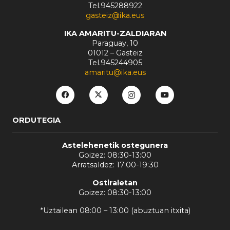
Tel.945288922
gasteiz@ika.eus
IKA AMARITU-ZALDIARAN
Paraguay, 10
01012 – Gasteiz
Tel.945244905
amaritu@ika.eus
ORDUTEGIA
Astelehenetik ostegunera
Goizez: 08:30-13:00
Arratsaldez: 17:00-19:30
Ostiraletan
Goizez: 08:30-13:00
*Uztailean 08:00 – 13:00 (abuztuan itxita)