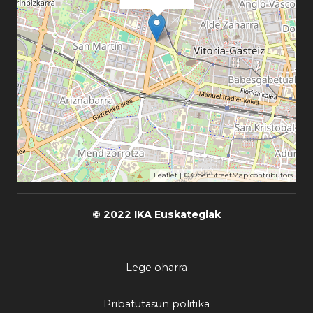
Leaflet
| ©
OpenStreetMap
contributors
© 2022 IKA Euskategiak
Lege oharra
Pribatutasun politika