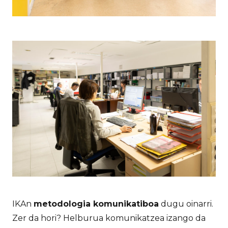
IKAn
metodologia komunikatiboa
dugu oinarri.
Zer da hori? Helburua komunikatzea izango da