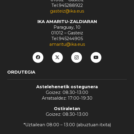
Tel.945288922
gasteiz@ika.eus
IKA AMARITU-ZALDIARAN
Paraguay, 10
01012 – Gasteiz
Tel.945244905
amaritu@ika.eus
ORDUTEGIA
Astelehenetik ostegunera
Goizez: 08:30-13:00
Arratsaldez: 17:00-19:30
Ostiraletan
Goizez: 08:30-13:00
*Uztailean 08:00 – 13:00 (abuztuan itxita)