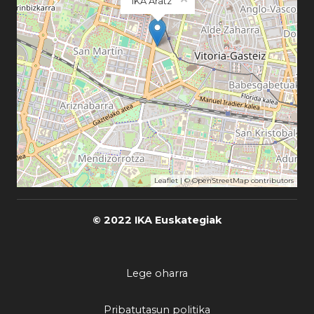
IKA Aratz
Leaflet
| ©
OpenStreetMap
contributors
© 2022 IKA Euskategiak
Lege oharra
Pribatutasun politika