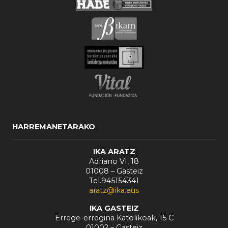
HARREMANETARAKO
IKA ARATZ
Adriano VI, 18
01008 – Gasteiz
Tel.945154341
aratz@ika.eus
IKA GASTEIZ
Errege-erregina Katolikoak, 15 C
01002 – Gasteiz