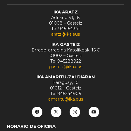
IKA ARATZ
Adriano VI, 18
01008 – Gasteiz
Tel.945154341
aratz@ika.eus
IKA GASTEIZ
Errege-erregina Katolikoak, 15 C
01002 – Gasteiz
Tel.945288922
gasteiz@ika.eus
IKA AMARITU-ZALDIARAN
Paraguay, 10
01012 – Gasteiz
Tel.945244905
amaritu@ika.eus
HORARIO DE OFICINA